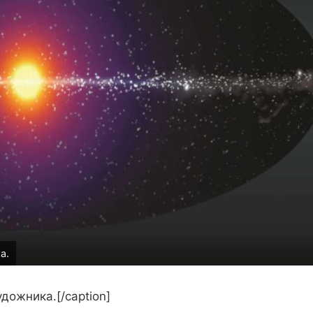
а.
дожника.[/caption]