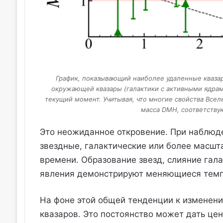
График, показывающий наиболее удаленные квазар
окружающей квазары (галактики с активными ядрами
текущий момент. Учитывая, что многие свойства Всел
масса DMH, соответствую
Это неожиданное откровение. При наблюде
звездные, галактические или более масш
времени. Образование звезд, слияние гал
явления демонстрируют меняющиеся темпы
На фоне этой общей тенденции к изменен
квазаров. Это постоянство может дать це