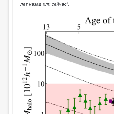
лет назад или сейчас
".