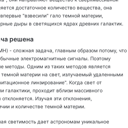
ляется достаточное количество вещества, она
 впервые "взвесили" гало темной материи,
ные дыры в светящихся ядрах древних галактик.
ача решена
H) - сложная задача, главным образом потому, что
обычные электромагнитные сигналы. Поэтому
е методы. Одним из таких методов является
 темной материи на свет, излучаемый удаленными
витационное линзирование". Когда свет от
и галактики, проходит вблизи массивного
 отклоняется. Изучая эти отклонения,
ичии и количестве темной материи.
ьная светимость дает астрономам уникальное