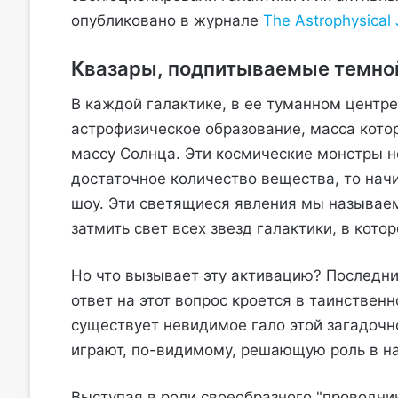
опубликовано в журнале
The Astrophysical 
Квазары, подпитываемые темно
В каждой галактике, в ее туманном центр
астрофизическое образование, масса кот
массу Солнца. Эти космические монстры н
достаточное количество вещества, то нач
шоу. Эти светящиеся явления мы называем 
затмить свет всех звезд галактики, в кото
Но что вызывает эту активацию? Последни
ответ на этот вопрос кроется в таинствен
существует невидимое гало этой загадочн
играют, по-видимому, решающую роль в на
Выступая в роли своеобразного "проводни