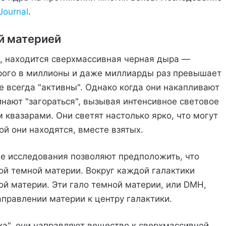
Journal
.
й материей
е, находится сверхмассивная черная дыра —
орого в миллионы и даже миллиарды раз превышает
е всегда "активны". Однако когда они накапливают
инают "загораться", вызывая интенсивное световое
квазарами. Они светят настолько ярко, что могут
рой они находятся, вместе взятых.
е исследования позволяют предположить, что
ной темной материи. Вокруг каждой галактики
ой материи. Эти гало темной материи, или DMH,
правлении материи к центру галактики.
ка", они направляют вещество к сверхмассивной