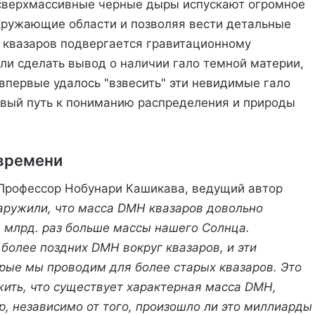
 сверхмассивные черные дыры испускают огромное
кружающие области и позволяя вести детальные
т квазаров подвергается гравитационному
ли сделать вывод о наличии гало темной материи,
впервые удалось "взвесить" эти невидимые гало
новый путь к пониманию распределения и природы
 времени
 Профессор Нобунари Кашикава, ведущий автор
ружили, что масса DMH квазаров довольно
0 млрд. раз больше массы нашего Солнца.
олее поздних DMH вокруг квазаров, и эти
орые мы проводим для более старых квазаров. Это
жить, что существует характерная масса DMH,
р, независимо от того, произошло ли это миллиарды