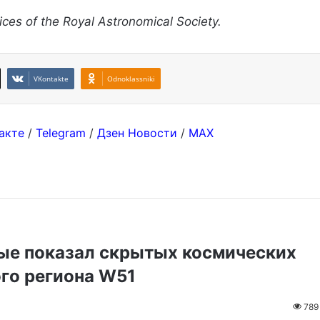
ces of the Royal Astronomical Society.
VKontakte
Odnoklassniki
акте
/
Telegram
/
Дзен Новости
/
MAX