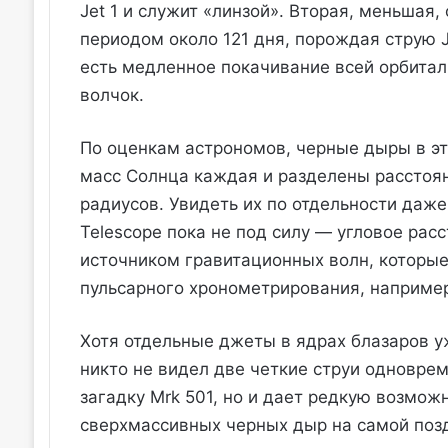
Jet 1 и служит «линзой». Вторая, меньшая,
периодом около 121 дня, порождая струю J
есть медленное покачивание всей орбитал
волчок.
По оценкам астрономов, черные дыры в э
масс Солнца каждая и разделены расстоян
радиусов. Увидеть их по отдельности даж
Telescope пока не под силу — угловое рас
источником гравитационных волн, которы
пульсарного хронометрирования, например
Хотя отдельные джеты в ядрах блазаров у
никто не видел две четкие струи одновре
загадку Mrk 501, но и дает редкую возмож
сверхмассивных черных дыр на самой позд