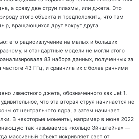
дна, а сразу две струи плазмы, или джета. Это
рироду этого объекта и предположить, что там
дыр, вращающихся друг вокруг друга.
ью: его радиоизлучение на малых и больших
азному, и стандартные модели не могли этого
роанализировала 83 набора данных, полученных за
 частоте 43 ГГц, и сравнила их с более ранними
но известного джета, обозначенного как Jet 1,
удивительное, что эта вторая струя начинается не
роны от центрального ядра, а затем начинает
елки. В некоторые моменты, например в июне 2022
оминающую так называемое «кольцо Эйнштейна» —
гда массивный объект искривляет свет от