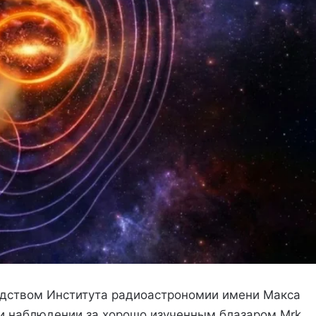
дством Института радиоастрономии имени Макса
и наблюдении за хорошо изученным блазаром Mrk