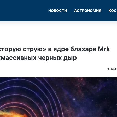
НОВОСТИ
АСТРОНОМИЯ
КОС
торую струю» в ядре блазара Mrk
рхмассивных черных дыр
561