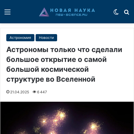
Меню
Switch
П
Астрономия
Новости
Астрономы только что сделали
большое открытие о самой
большой космической
структуре во Вселенной
21.04.2025
6 447