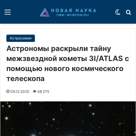
Меню
Switch
П
Астрономия
Астрономы раскрыли тайну
межзвездной кометы 3I/ATLAS с
помощью нового космического
телескопа
09.12.2025
48 275