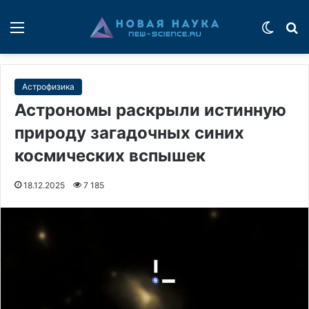
Меню
Switch
П
Астрофизика
Астрономы раскрыли истинную
природу загадочных синих
космических вспышек
18.12.2025
7 185