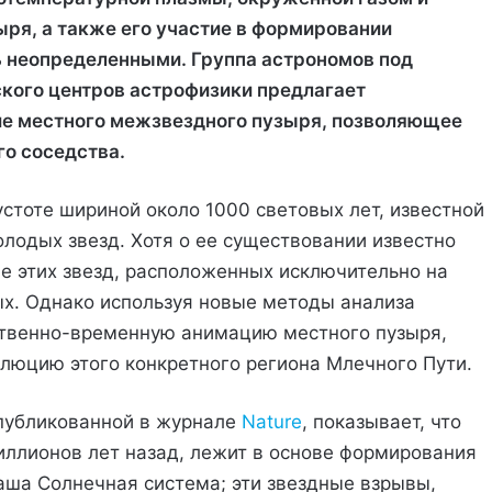
ыря, а также его участие в формировании
ь неопределенными. Группа астрономов под
кого центров астрофизики предлагает
е местного межзвездного пузыря, позволяющее
го соседства.
стоте шириной около 1000 световых лет, известной
олодых звезд. Хотя о ее существовании известно
е этих звезд, расположенных исключительно на
ых. Однако используя новые методы анализа
ственно-временную анимацию местного пузыря,
олюцию этого конкретного региона Млечного Пути.
опубликованной в журнале
Nature
, показывает, что
иллионов лет назад, лежит в основе формирования
наша Солнечная система; эти звездные взрывы,