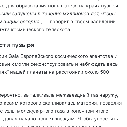
ые для образования новых звезд на краях пузыря.
были запущены в течение миллионов лет, чтобы
ы видим сегодня
", — говорит в своем заявлении
тута космического телескопа.
сти пузыря
ии Gaia Европейского космического агентства и
рвые смогли реконструировать и наблюдать весь
тях" нашей планеты на расстоянии около 500
 вероятно, выталкивала межзвездный газ наружу,
о краям которого скапливалась материя, позволяя
 узлы молекулярного газа в конечном итоге
, давая начало новым звездам. Чтобы упростить
тра астрофизики, соавтор исследования и