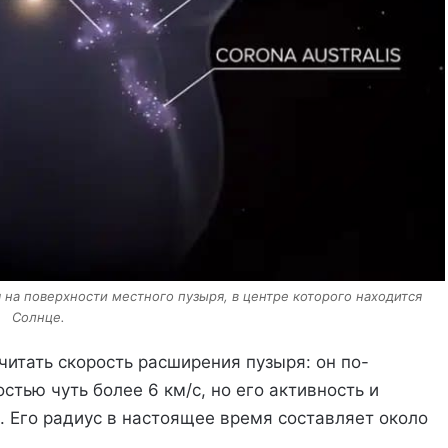
на поверхности местного пузыря, в центре которого находится
Солнце.
итать скорость расширения пузыря: он по-
тью чуть более 6 км/с, но его активность и
. Его радиус в настоящее время составляет около