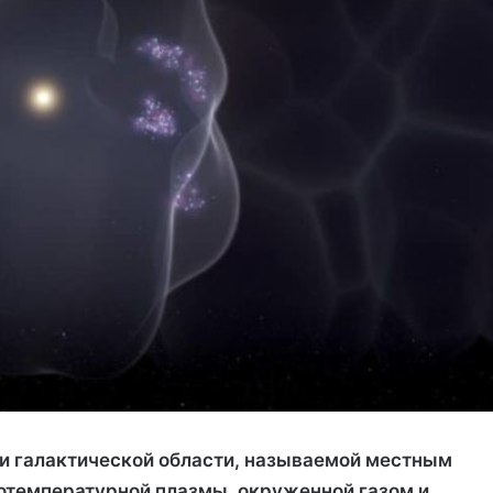
и галактической области, называемой местным
отемпературной плазмы, окруженной газом и