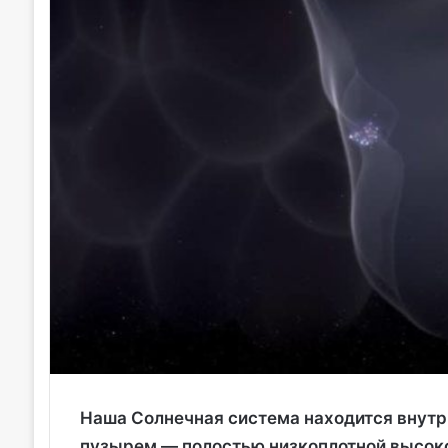
Наша Солнечная система находится внутр
пузырем — полостью низкоплотной высок