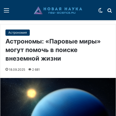
Меню
Switch
П
Астрономия
Астрономы: «Паровые миры»
могут помочь в поиске
внеземной жизни
18.09.2025
2 681