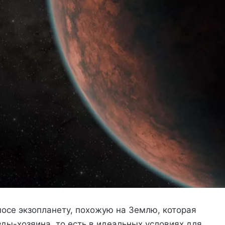
се экзопланету, похожую на Землю, которая
ды-хозяина, то есть в идеальных условиях для