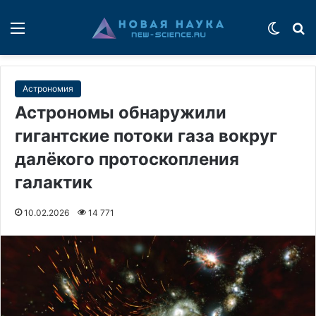
Меню
Switch
П
Астрономия
Астрономы обнаружили
гигантские потоки газа вокруг
далёкого протоскопления
галактик
10.02.2026
14 771