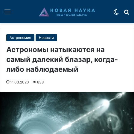
Меню
Switch
П
Астрономия
Новости
Астрономы натыкаются на
самый далекий блазар, когда-
либо наблюдаемый
11.03.2020
838