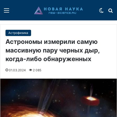
Меню
Switch
П
Астрофизика
Астрономы измерили самую
массивную пару черных дыр,
когда-либо обнаруженных
01.03.2024
2 085