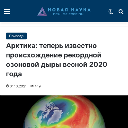
Меню
Switch
П
Природа
Арктика: теперь известно
происхождение рекордной
озоновой дыры весной 2020
года
01.10.2021
419