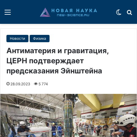
Меню
Switch
П
Новости
Физика
Антиматерия и гравитация,
ЦЕРН подтверждает
предсказания Эйнштейна
28.09.2023
5 774