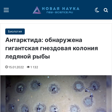
Меню
Switch
П
Биология
Антарктида: обнаружена
гигантская гнездовая колония
ледяной рыбы
15.01.2022
1 132