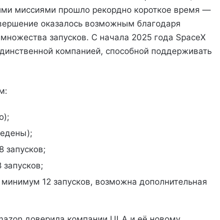
ними миссиями прошло рекордно короткое время —
завершение оказалось возможным благодаря
множества запусков. С начала 2025 года SpaceX
единственной компанией, способной поддерживать
м:
о);
ведены);
8 запусков;
8 запусков;
но минимум 12 запусков, возможна дополнительная
mazon доверила компании ULA и её новому