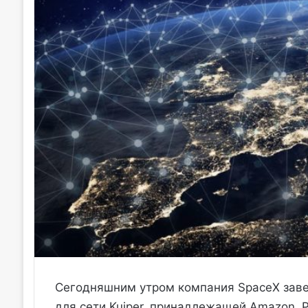
Сегодняшним утром компания SpaceX заве
для сети Kuiper, принадлежащей Amazon. Р