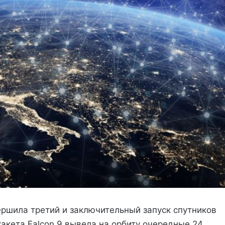
ршила третий и заключительный запуск спутников
акета Falcon 9 вывела на орбиту очередные 24