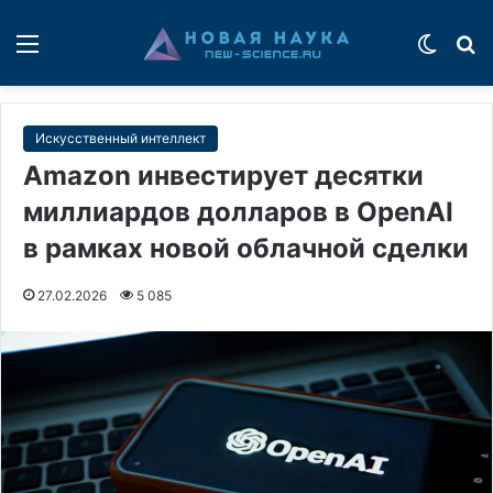
Меню
Switch
П
Искусственный интеллект
Amazon инвестирует десятки
миллиардов долларов в OpenAI
в рамках новой облачной сделки
27.02.2026
5 085