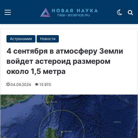
Меню
Switch
П
Астрономия
Новости
4 сентября в атмосферу Земли
войдет астероид размером
около 1,5 метра
04.09.2024
15 970